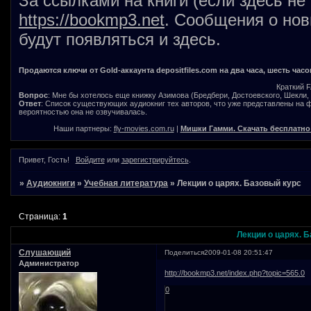
За ссылками на книги (если здесь не
https://bookmp3.net
. Сообщения о нов
будут появляться и здесь.
Продаются ключи от Gold-аккаунта depositfiles.com на два часа, шесть часо
Краткий 
Вопрос
: Мне бы хотелось еще книжку Азимова (Бредбери, Достоевского, Шекли, В
Ответ
: Список существующих аудиокниг тех авторов, что уже представлены на
вероятностью она не озвучивалась.
Наши партнеры:
fly-movies.com.ru
|
Мишки Гамми. Скачать бесплатно
Привет, Гость!
Войдите
или
зарегистрируйтесь
.
»
Аудиокниги
»
Учебная литература
»
Лекции о царях. Базовый курс
Страница:
1
Лекции о царях. 
Слушающий
Поделиться
2009-01-08 20:51:47
Администратор
http://bookmp3.net/index.php?topic=565.0
0