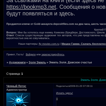
За ссылками на книги (если здесь не
https://bookmp3.net
. Сообщения о нов
будут появляться и здесь.
Продаются ключи от Gold-аккаунта depositfiles.com на два часа, шесть часо
Краткий 
Вопрос
: Мне бы хотелось еще книжку Азимова (Бредбери, Достоевского, Шекли, В
Ответ
: Список существующих аудиокниг тех авторов, что уже представлены на
вероятностью она не озвучивалась.
Наши партнеры:
fly-movies.com.ru
|
Мишки Гамми. Скачать бесплатно
Привет, Гость!
Войдите
или
зарегистрируйтесь
.
»
Аудиокниги
»
Золя Эмиль
»
Эмиль Золя. Дамское счастье
Страница:
1
Эмиль Золя. Дамс
Черный Лотос
Поделиться
2009-01-20 07:09:11
Администратор
Искать здесь!
0