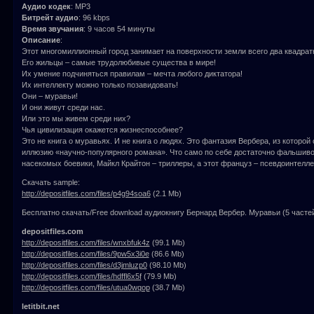
Аудио кодек
: MP3
Битрейт аудио
: 96 kbps
Время звучания
: 9 часов 54 минуты
Описание
:
Этот многомиллионный город занимает на поверхности земли всего два квадрат
Его жильцы – самые трудолюбивые существа в мире!
Их умение подчиняться правилам – мечта любого диктатора!
Их интеллекту можно только позавидовать!
Они – муравьи!
И они живут среди нас.
Или это мы живем среди них?
Чья цивилизация окажется жизнеспособнее?
Это не книга о муравьях. И не книга о людях. Это фантазия Вербера, из которо
иллюзию «научно-популярного романа». Что само по себе достаточно фальшиво:
насекомых боевики, Майкл Крайтон – триллеры, а этот француз – псевдоинтелле
Скачать sample:
http://depositfiles.com/files/p4g94soa6
(2.1 Mb)
Бесплатно скачать/Free download аудиокнигу Бернард Вербер. Муравьи (5 частей
depositfiles.com
http://depositfiles.com/files/wnxbfuk4z
(99.1 Mb)
http://depositfiles.com/files/9pw5x3i0e
(86.6 Mb)
http://depositfiles.com/files/d3jmluzp0
(98.10 Mb)
http://depositfiles.com/files/hdffl6x5f
(79.9 Mb)
http://depositfiles.com/files/utua0wqop
(38.7 Mb)
letitbit.net