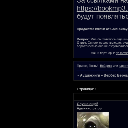
За ссылками на 
https://bookmp3.
будут появлятьс
Продаются ключи от Gold-аккаунт
Вопрос
: Мне бы хотелось еще кни
Ответ
: Список существующих ауди
вероятностью она не озвучивалась
Наши партнеры:
fly-movi
Привет, Гость!
Войдите
или
зарег
»
Аудиокниги
»
Вербер Берна
Страница:
1
Слушающий
Администратор