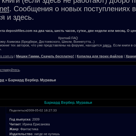
книги (если здесь не работают) добро 
net
. Сообщения о новых поступлениях в
я и здесь.
а depositfiles.com на два часа, шесть часов, сутки, две недели или месяц. О цен
Краткий FAQ
жку Азимова (Бредбери, Достоевского, Шекли, Воннегутта...)
окниг тех авторов, что уже представлены на форуме, находится
здесь
. Если книги в 
.
es.com.ru
|
Мишки Гамми. Скачать бесплатно!
|
Копилка для твоих файлов
|
Храни
истрируйтесь
.
рд
»
Барнард Вербер. Муравьи
Барнард Вербер. Муравьи
Поделиться
2009-05-02 16:27:33
Год выпуска
: 2009
Читает
: Ирина Ерисанова
Жанр
: Фантастика
Издательство
: нигде не купишь