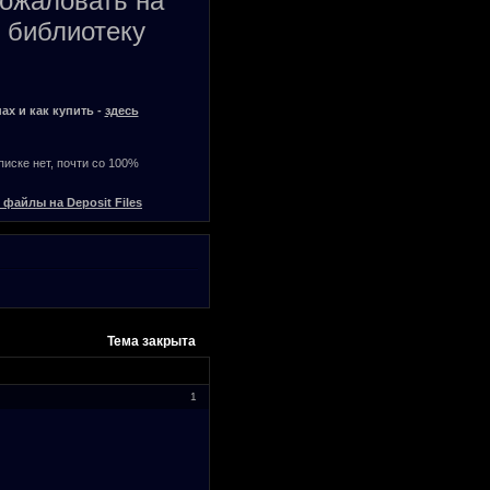
пожаловать на
 библиотеку
ах и как купить -
здесь
списке нет, почти со 100%
 файлы на Deposit Files
Тема закрыта
1