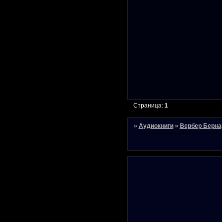
Страница:
1
»
Аудиокниги
»
Вербер Берна