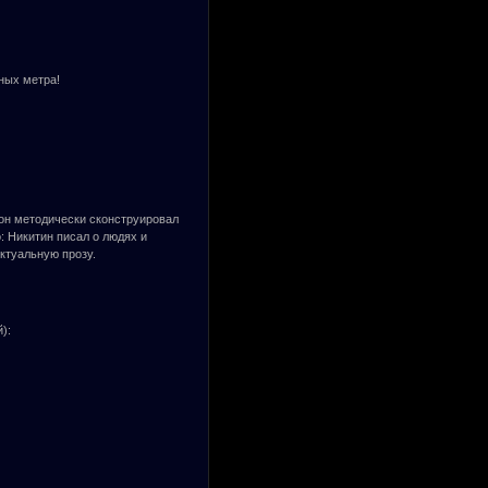
ных метра!
й он методически сконструировал
 Никитин писал о людях и
ктуальную прозу.
):