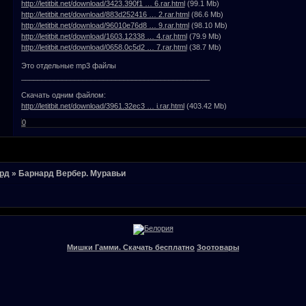
http://letitbit.net/download/3423.390f1 … 6.rar.html
(99.1 Mb)
http://letitbit.net/download/883d252416 … 2.rar.html
(86.6 Mb)
http://letitbit.net/download/96010e76d8 … 9.rar.html
(98.10 Mb)
http://letitbit.net/download/1603.12338 … 4.rar.html
(79.9 Mb)
http://letitbit.net/download/0658.0c5d2 … 7.rar.html
(38.7 Mb)
Это отдельные mp3 файлы
______________________________________________
Скачать одним файлом:
http://letitbit.net/download/3961.32ec3 … i.rar.html
(403.42 Mb)
0
рд
»
Барнард Вербер. Муравьи
Мишки Гамми. Скачать бесплатно
Зоотовары