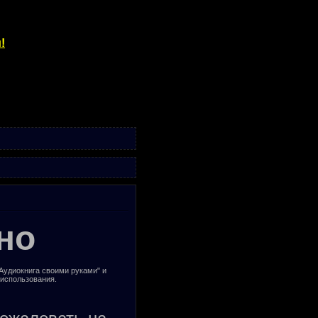
!
но
"Аудиокнига своими руками" и
 использования.