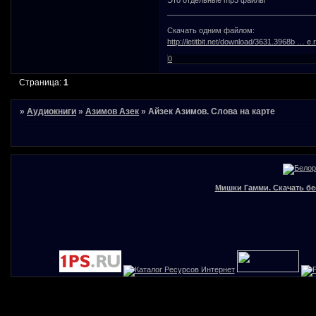
___________________________________
Скачать одним файлом:
http://letitbit.net/download/3631.3968b … e.r
0
Страница:
1
»
Аудиокниги
»
Азимов Азек
»
Айзек Азимов. Слова на карте
Мишки Гамми. Скачать бе