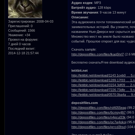
Аудио кодек
: MP3
Битрейт аудио
: 128 kbps
Время звучания
: 9 часов 13 минут
Описание
:
Зарегистрирован
: 2008-04-03
Эта аудиокнига почти топонимический а
Приглашений:
0
занимательных историй. Вы узнаете, поче
Сообщений:
1566
названием Нью-Джерси мог скрыться анг
Уважение:
+34
Множество мест на земле было названо в
Провел на форуме:
событий. Прошлое откроет для вас чудес
7 дней 0 часов
Последний визит:
Скачать sample:
2014-12-18 21:57:44
http://depositfiles.com/files/lkaq5hrl7
(2.6 M
Бесплатно скачать/Free download аудиокн
letitbit.net
http://letitbit.net/download/1143.1ceb0 … 5.r
http://letitbit.net/download/1289.17f33 … 1.r
http://letitbit.net/download/3154.3df09 … 2.r
http://letitbit.net/download/7226.73dfe … 9.r
http://letitbit.net/download/0570.0ba4a … 9.r
depositfiles.com
http://depositfiles.com/files/rd4055eag
(99.2
http://depositfiles.com/files/6cmoyj8t7
(99.5
http://depositfiles.com/files/n4pcul33k
(94.0
http://depositfiles.com/files/oc7w4okoj
(95.8
http://depositfiles.com/files/prrcd3hsd
(104.
Это отдельные mp3 файлы