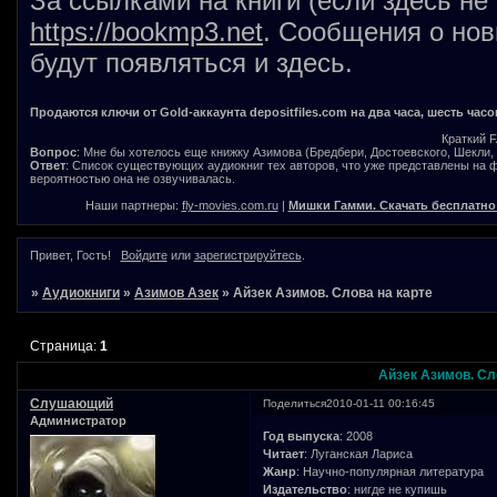
За ссылками на книги (если здесь не
https://bookmp3.net
. Сообщения о нов
будут появляться и здесь.
Продаются ключи от Gold-аккаунта depositfiles.com на два часа, шесть часо
Краткий 
Вопрос
: Мне бы хотелось еще книжку Азимова (Бредбери, Достоевского, Шекли, В
Ответ
: Список существующих аудиокниг тех авторов, что уже представлены на
вероятностью она не озвучивалась.
Наши партнеры:
fly-movies.com.ru
|
Мишки Гамми. Скачать бесплатно
Привет, Гость!
Войдите
или
зарегистрируйтесь
.
»
Аудиокниги
»
Азимов Азек
»
Айзек Азимов. Слова на карте
Страница:
1
Айзек Азимов. Сл
Слушающий
Поделиться
2010-01-11 00:16:45
Администратор
Год выпуска
: 2008
Читает
: Луганская Лариса
Жанр
: Научно-популярная литература
Издательство
: нигде не купишь