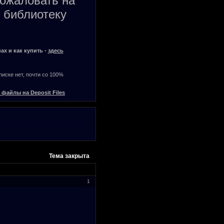
пожаловать на
 библиотеку
ах и как купить -
здесь
списке нет, почти со 100%
 файлы на Deposit Files
Тема закрыта
1