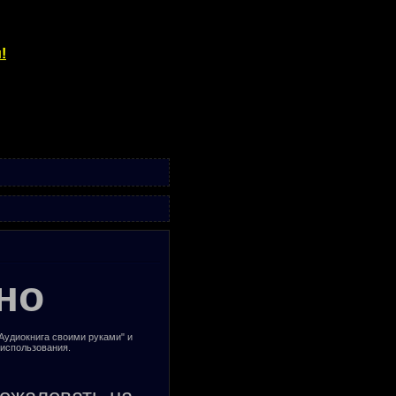
!
но
"Аудиокнига своими руками" и
 использования.