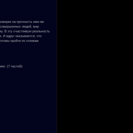
роверке на прочность ими же
 совершенных людей, мир
у. В эту счастливую реальность
. И вдруг оказывается, что
 готовы пройти по головам
ике (7 частей):