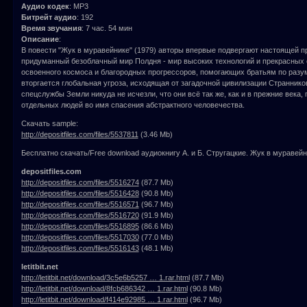
Аудио кодек
: MP3
Битрейт аудио
: 192
Время звучания
: 7 час. 54 мин
Описание
:
В повести "Жук в муравейнике" (1979) авторы впервые подвергают настоящей п
придуманный безоблачный мир Полдня - мир высоких технологий и прекрасных
освоенного космоса и благородных прогрессоров, помогающих братьям по разум
вторгается глобальная угроза, исходящая от загадочной цивилизации Странников
спецслужбы Земли никуда не исчезли, что они всё так же, как и в прежние века,
отдельных людей во имя спасения абстрактного человечества.
Скачать sample:
http://depositfiles.com/files/5537811
(3.46 Mb)
Бесплатно скачать/Free download аудиокнигу А. и Б. Стругацкие. Жук в муравейн
depositfiles.com
http://depositfiles.com/files/5516274
(87.7 Mb)
http://depositfiles.com/files/5516428
(90.8 Mb)
http://depositfiles.com/files/5516571
(96.7 Mb)
http://depositfiles.com/files/5516720
(91.9 Mb)
http://depositfiles.com/files/5516895
(86.6 Mb)
http://depositfiles.com/files/5517030
(77.0 Mb)
http://depositfiles.com/files/5516143
(48.1 Mb)
letitbit.net
http://letitbit.net/download/3c5e6b5257 … 1.rar.html
(87.7 Mb)
http://letitbit.net/download/8fcb686342 … 1.rar.html
(90.8 Mb)
http://letitbit.net/download/f414e92985 … 1.rar.html
(96.7 Mb)