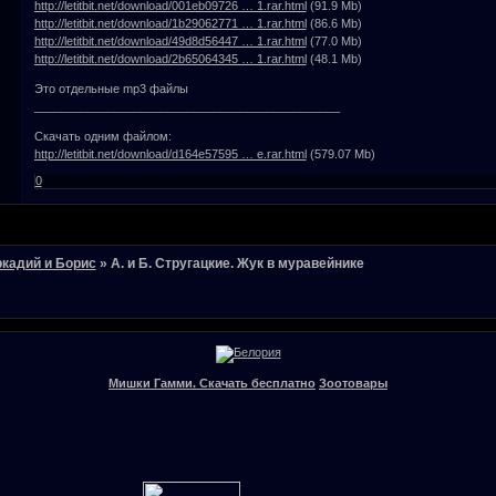
http://letitbit.net/download/001eb09726 … 1.rar.html
(91.9 Mb)
http://letitbit.net/download/1b29062771 … 1.rar.html
(86.6 Mb)
http://letitbit.net/download/49d8d56447 … 1.rar.html
(77.0 Mb)
http://letitbit.net/download/2b65064345 … 1.rar.html
(48.1 Mb)
Это отдельные mp3 файлы
______________________________________________
Скачать одним файлом:
http://letitbit.net/download/d164e57595 … e.rar.html
(579.07 Mb)
0
ркадий и Борис
»
А. и Б. Стругацкие. Жук в муравейнике
Мишки Гамми. Скачать бесплатно
Зоотовары