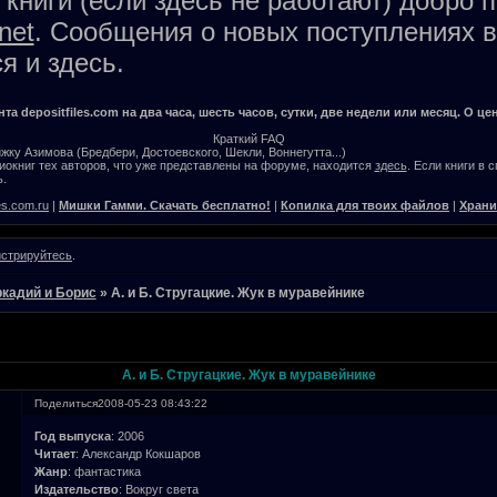
книги (если здесь не работают) добро 
net
. Сообщения о новых поступлениях в
я и здесь.
а depositfiles.com на два часа, шесть часов, сутки, две недели или месяц. О цен
Краткий FAQ
жку Азимова (Бредбери, Достоевского, Шекли, Воннегутта...)
окниг тех авторов, что уже представлены на форуме, находится
здесь
. Если книги в 
.
es.com.ru
|
Мишки Гамми. Скачать бесплатно!
|
Копилка для твоих файлов
|
Храни
истрируйтесь
.
ркадий и Борис
»
А. и Б. Стругацкие. Жук в муравейнике
А. и Б. Стругацкие. Жук в муравейнике
Поделиться
2008-05-23 08:43:22
Год выпуска
: 2006
Читает
: Александр Кокшаров
Жанр
: фантастика
Издательство
: Вокруг света