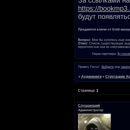
За ссылками на 
https://bookmp3.
будут появлятьс
Продаются ключи от Gold-аккаунт
Вопрос
: Мне бы хотелось еще кни
Ответ
: Список существующих ауди
вероятностью она не озвучивалась
Наши партнеры:
fly-movi
Привет, Гость!
Войдите
или
зарег
»
Аудиокниги
»
Стругацкие А
Страница:
1
Слушающий
Администратор